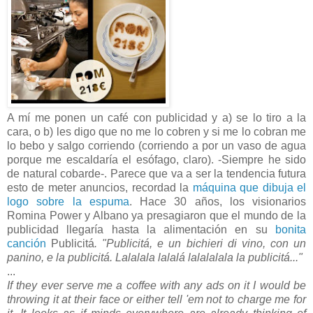
A mí me ponen un café con publicidad y a) se lo tiro a la
cara, o b) les digo que no me lo cobren y si me lo cobran me
lo bebo y salgo corriendo (corriendo a por un vaso de agua
porque me escaldaría el esófago, claro). -Siempre he sido
de natural cobarde-. Parece que va a ser la tendencia futura
esto de meter anuncios, recordad la
máquina que dibuja el
logo sobre la espuma
. Hace 30 años, los visionarios
Romina Power y Albano ya presagiaron que el mundo de la
publicidad llegaría hasta la alimentación en su
bonita
canción
Publicitá
. "Publicitá, e un bichieri di vino, con un
panino, e la publicitá. Lalalala lalalá lalalalala la publicitá..."
...
If they ever serve me a coffee with any ads on it I would be
throwing it at their face or either tell 'em not to charge me for