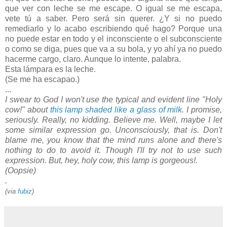
que ver con leche se me escape. O igual se me escapa,
vete tú a saber. Pero será sin querer. ¿Y si no puedo
remediarlo y lo acabo escribiendo qué hago? Porque una
no puede estar en todo y el inconsciente o el subconsciente
o como se diga, pues que va a su bola, y yo ahí ya no puedo
hacerme cargo, claro. Aunque lo intente, palabra.
Esta lámpara es la leche.
(Se me ha escapao.)
...
I swear to God I won't use the typical and evident line "Holy
cow!" about
this lamp shaded like a glass of milk
. I promise,
seriously. Really, no kidding. Believe me. Well, maybe I let
some similar expression go. Unconsciously, that is. Don't
blame me, you know that the mind runs alone and there's
nothing to do to avoid it. Though I'll try not to use such
expression. But, hey, holy cow, this lamp is gorgeous!.
(Oopsie)
.
(via
fubiz
)