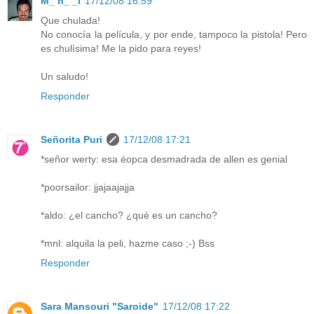
M_ n_ _l
17/12/08 16:59
Que chulada!
No conocía la película, y por ende, tampoco la pistola! Pero
es chulísima! Me la pido para reyes!
Un saludo!
Responder
Señorita Puri
17/12/08 17:21
*señor werty: esa éopca desmadrada de allen es genial
*poorsailor: jjajaajajja
*aldo: ¿el cancho? ¿qué es un cancho?
*mnl: alquila la peli, hazme caso ;-) Bss
Responder
Sara Mansouri "Saroide"
17/12/08 17:22