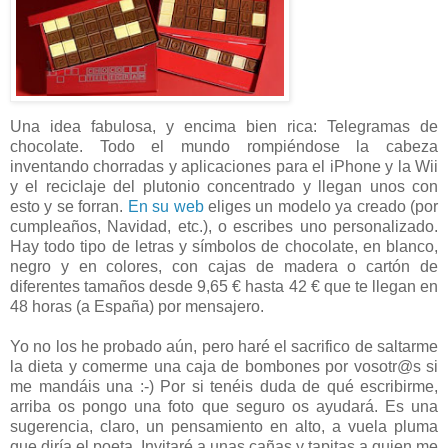
Una idea fabulosa, y encima bien rica: Telegramas de
chocolate. Todo el mundo rompiéndose la cabeza
inventando chorradas y aplicaciones para el iPhone y la Wii
y el reciclaje del plutonio concentrado y llegan unos con
esto y se forran.
En su web
eliges un modelo ya creado (por
cumpleaños, Navidad, etc.), o escribes uno personalizado.
Hay todo tipo de letras y símbolos de chocolate, en blanco,
negro y en colores, con cajas de madera o cartón de
diferentes tamaños desde 9,65 € hasta 42 € que te llegan en
48 horas (a España) por mensajero.
Yo no los he probado aún, pero haré el sacrifico de saltarme
la dieta y comerme una caja de bombones por vosotr@s si
me mandáis una :-) Por si tenéis duda de qué escribirme,
arriba os pongo una foto que seguro os ayudará. Es una
sugerencia, claro, un pensamiento en alto, a vuela pluma
que diría el poeta. Invitaré a unas cañas y tapitas a quien me