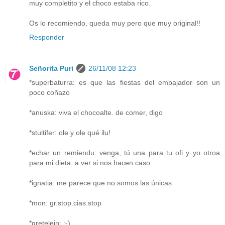
muy completito y el choco estaba rico.
Os lo recomiendo, queda muy pero que muy original!!
Responder
Señorita Puri
26/11/08 12:23
*superbaturra: es que las fiestas del embajador son un
poco coñazo
*anuska: viva el chocoalte. de comer, digo
*stultifer: ole y ole qué ilu!
*echar un remiendu: venga, tú una para tu ofi y yo otroa
para mi dieta. a ver si nos hacen caso
*ignatia: me parece que no somos las únicas
*mon: gr.stop.cias.stop
*gretelein: :-)