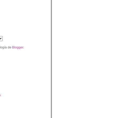
logía de
Blogger
.
s