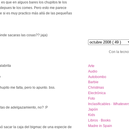
es que en alguos bares los chupitos te los
 depues te los comes. Pero esto me parece
e si es muy practico más allá de las pequeñas
ónde sacaras las cosas?? jaja)
hemeroteca :: archive
Con la tecno
category list
alabrita
Arte
Audio
b
Autobombo
Barbie
hupito me falta, pero lo apunto. bss.
Christmas
Electrónica
Foto
Inclasificables · Whatever
etas de adelgazamiento, no? :P
Japón
Kids
Libros · Books
Madre in Spain
ó sacar la caja del bigmac de una especie de