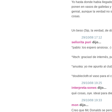
Yo hasta donde habia llegado 
ponen en vasos de galletas y
genial, aunque la verdad no s
cosas.
Un beso (Sip, la verdad, de d
29/10/08 17:12
señorita puri
dijo...
*pablo: los espero ansiosa ;-)
*litsch: gracias! de internés, p
*anuska: yo me apunto al clu
*doublecloth:el vaso para el c
29/10/08 19:25
interpreta-sones
dijo...
qué cosas, oye. ideal para di
29/10/08 19:33
mon
dijo...
Creo que Mc Donalds se pens