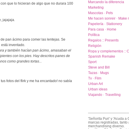
Marcando la diferencia
a con que lo hicieran de algo que no durara 100
Marketing
Mascotas · Pets
Me hacen sonreir · Make 
 jajajaja.
Papelería · Stationery
Para casa · Home
Política
s de pan ácimo para comer las lentejas. Se
Regalos :: Presents
 está inventado.
Religión
ura y también hacían pan ácimo, amasaban el
Ropa y complementos :: C
pientes con los pies. Hay descritos panes de
Spanish Remake
nos como grandes tortas...
Sport
Steve and Bill
Tazas · Mugs
Tv · Film
tus fotos del flirk y me ha encantado! no sabía
Urban Art
Urban ideas
Viajando · Travelling
____________________
'Señorita Puri' y 'Acuda a 
marcas registradas, tanto 
merchandising diverso.