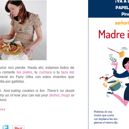
ulce nos pierde. Hasta ahí, estamos todos de
s comerte
tus platos
, tu
cuchara
o tu
taza del
ineral en Fairy Ultra con estos inventos que
lla por galletas.
. And eating cookies is fun. There's no doubt
 why as of now you can eat your
dishes
,
mugs
or
ions.
adar
)