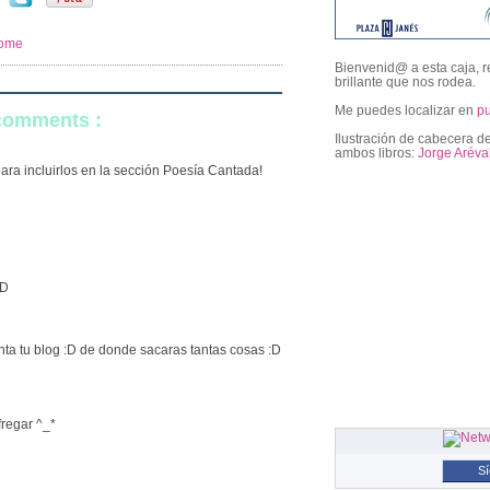
home
Bienvenid@ a esta caja, r
brillante que nos rodea.
Me puedes localizar en
p
 comments :
Ilustración de cabecera de
ambos libros:
Jorge Aréva
para incluirlos en la sección Poesía Cantada!
followers
:D
a tu blog :D de donde sacaras tantas cosas :D
fregar ^_*
S