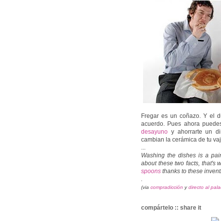
Fregar es un coñazo. Y el d
acuerdo. Pues ahora puede
desayuno
y ahorrarte un d
cambian la cerámica de tu vaji
...
Washing the dishes is a pain
about these two facts, that's
spoons
thanks to these invent
.
(via
compradicción
y
directo al pal
compártelo :: share it