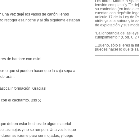
Los libros 'Madre in Spain'
tensión completa' y 'Te dej
su contenido (en todo o en
cuentan con depósito legal
? Una vez dejé los vasos de cartón llenos
artículo 17 de la Ley de P
no recoger esa noche y al día siguiente estaban
atribuye a la autora y la e
de explotación y sus mod
"La ignorancia de las ley
cumplimiento." (Cód. Civ. A
...Bueno, sólo si eres la I
puedes hacer lo que te sa
____________________
eres de hambre con esto!
reo que si pueden hacer que la caja sepa a
cobrarán.
ntástica información. Gracias!
con el cacharrito. Bss ;-)
o que deben estar hechos de algún material
que las mojas y no se rompen. Una vez leí que
 duren suficiente para ser mojadas, y luego