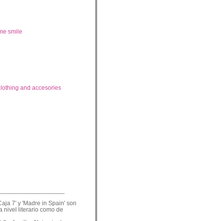
me smile
lothing and accesories
___________________
Caja 7' y 'Madre in Spain' son
a nivel literario como de