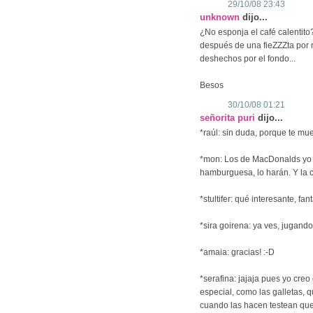
29/10/08 23:43
unknown
dijo...
¿No esponja el café calentito
después de una fieZZZta por 
deshechos por el fondo...
Besos
30/10/08 01:21
señorita puri
dijo...
*raúl: sin duda, porque te mu
*mon: Los de MacDonalds yo c
hamburguesa, lo harán. Y la 
*stultifer: qué interesante, fa
*sira goirena: ya ves, jugando 
*amaia: gracias! :-D
*serafina: jajaja pues yo cre
especial, como las galletas, 
cuando las hacen testean que