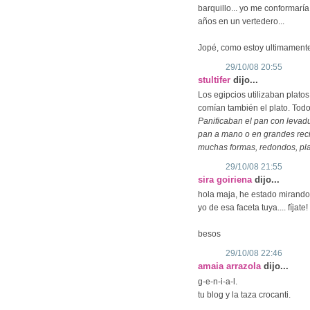
barquillo... yo me conformarí
años en un vertedero...
Jopé, como estoy ultimamente,
29/10/08 20:55
stultifer
dijo...
Los egipcios utilizaban plato
comían también el plato. Todo
Panificaban el pan con levad
pan a mano o en grandes reci
muchas formas, redondos, pla
29/10/08 21:55
sira goiriena
dijo...
hola maja, he estado mirando 
yo de esa faceta tuya.... fíjate!
besos
29/10/08 22:46
amaia arrazola
dijo...
g-e-n-i-a-l.
tu blog y la taza crocanti.