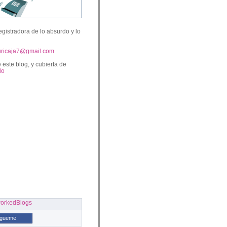
egistradora de lo absurdo y lo
uricaja7@gmail.com
 este blog, y cubierta de
lo
ígueme