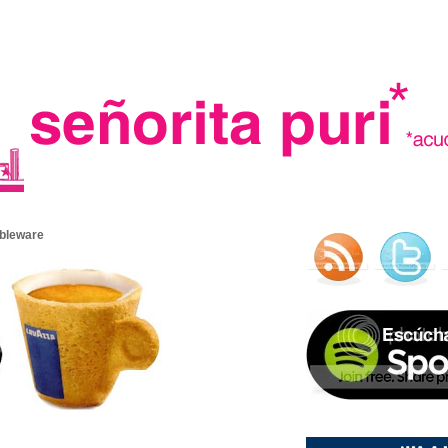
.
tableware
madre in spain