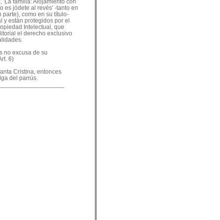
, 'La familia: Alojamiento con
o es jódete al revés' -tanto en
 parte), como en su título-
 y están protegidos por el
ropiedad Intelectual, que
ditorial el derecho exclusivo
alidades.
es no excusa de su
rt. 6)
nfanta Cristina, entonces
lga del parrús.
___________________