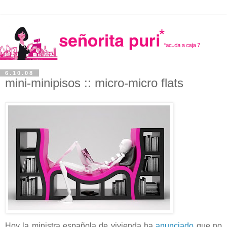
6.10.08
mini-minipisos :: micro-micro flats
Hoy la ministra española de vivienda ha
anunciado
que no