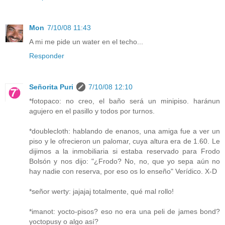
Mon
7/10/08 11:43
A mi me pide un water en el techo...
Responder
Señorita Puri
7/10/08 12:10
*fotopaco: no creo, el baño será un minipiso. haránun
agujero en el pasillo y todos por turnos.
*doublecloth: hablando de enanos, una amiga fue a ver un
piso y le ofrecieron un palomar, cuya altura era de 1.60. Le
dijimos a la inmobiliaria si estaba reservado para Frodo
Bolsón y nos dijo: "¿Frodo? No, no, que yo sepa aún no
hay nadie con reserva, por eso os lo enseño" Verídico. X-D
*señor werty: jajajaj totalmente, qué mal rollo!
*imanot: yocto-pisos? eso no era una peli de james bond?
yoctopusy o algo así?