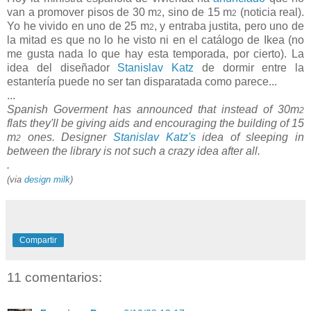
van a promover pisos de 30 m
, sino de 15 m
(noticia real).
2
2
Yo he vivido en uno de 25 m
, y entraba justita, pero uno de
2
la mitad es que no lo he visto ni en el catálogo de Ikea (no
me gusta nada lo que hay esta temporada, por cierto). La
idea del diseñador
Stanislav Katz
de dormir entre la
estantería puede no ser tan disparatada como parece...
...
Spanish Goverment has announced that instead of 30m
2
flats they'll be giving aids and encouraging the building of 15
m
ones. Designer
Stanislav Katz's
idea of sleeping in
2
between the library is not such a crazy idea after all.
.
(via
design milk
)
Compartir
11 comentarios: