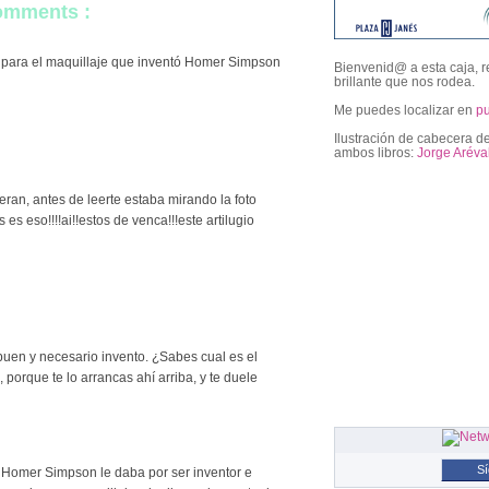
comments :
 para el maquillaje que inventó Homer Simpson
Bienvenid@ a esta caja, r
brillante que nos rodea.
Me puedes localizar en
p
Ilustración de cabecera de
ambos libros:
Jorge Aréva
ran, antes de leerte estaba mirando la foto
followers
s eso!!!!ai!!estos de venca!!!este artilugio
 buen y necesario invento. ¿Sabes cual es el
, porque te lo arrancas ahí arriba, y te duele
S
a Homer Simpson le daba por ser inventor e