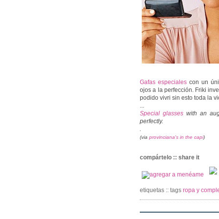
Gafas especiales
con un únic
ojos a la perfección. Friki i
podido vivri sin esto toda la
...
Special glasses
with an aug
perfectly.
.
(via
provinciana's in the capi
)
compártelo :: share it
etiquetas :: tags
ropa y comple