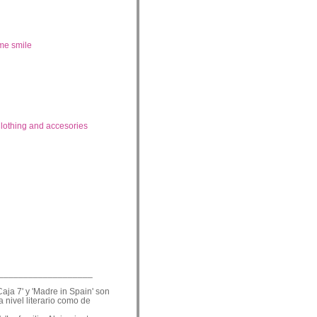
me smile
lothing and accesories
___________________
Caja 7' y 'Madre in Spain' son
a nivel literario como de