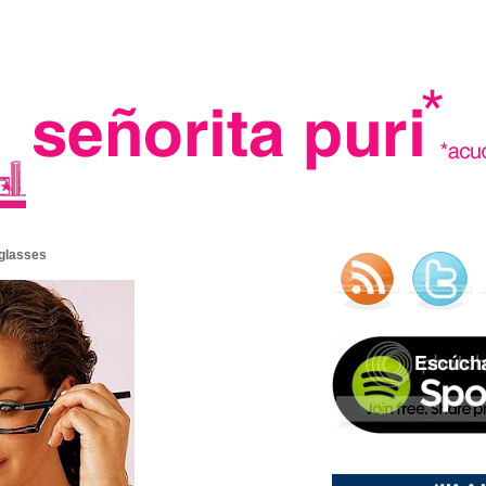
.
 glasses
madre in spain