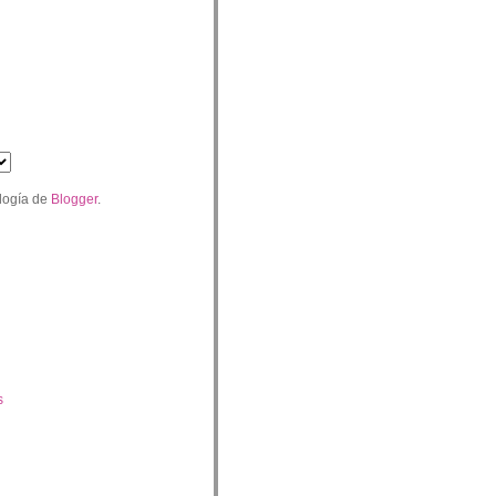
logía de
Blogger
.
s