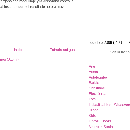
argaba con maquillaje y la disparaba contra la
al instante, pero el resultado no era muy
hemeroteca :: archive
Inicio
Entrada antigua
Con la tecno
ios ( Atom )
category list
Arte
Audio
Autobombo
Barbie
Christmas
Electrónica
Foto
Inclasificables · Whatever
Japón
Kids
Libros · Books
Madre in Spain