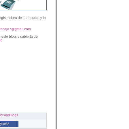
egistradora de lo absurdo y lo
uricaja7@gmail.com
 este blog, y cubierta de
lo
ígueme