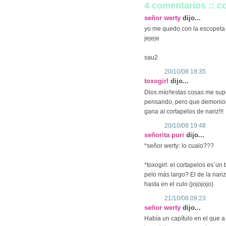
4 comentarios :: 
señor werty
dijo...
yo me quedo con la escopeta
jejeje
sau2
20/10/08 18:35
toxogirl
dijo...
Dios mío!!estas cosas me supe
pensando, pero que demonios e
gana al cortapelos de nariz!!!
20/10/08 19:48
señorita puri
dijo...
*señor werty: lo cualo???
*toxogirl: el cortapelos es´un
pelo más largo? El de la nariz
hasta en el culo (jojojojo)
21/10/08 09:23
señor werty
dijo...
Había un capítulo en el que 