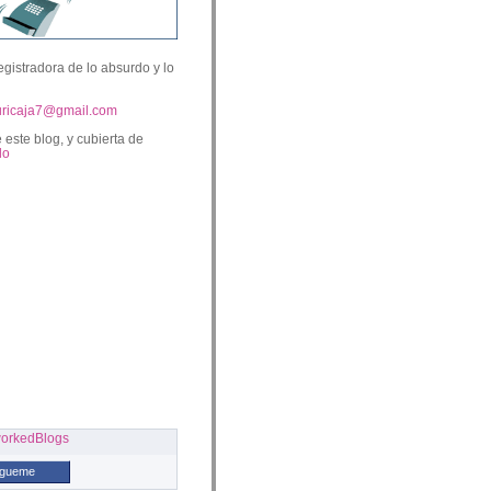
egistradora de lo absurdo y lo
uricaja7@gmail.com
 este blog, y cubierta de
lo
ígueme