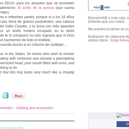
 en EEUU para los amantes que se prometen
matrimonio:
El anillo de la pureza
(que suena
otter).
es e imberbes yankis, porque si a los 16 años
Bienvenid@ a esta caja, r
la cara llena de granos pustulentos, una cabeza
brillante que nos rodea.
 del Gallo Claudio, y la boca con más aparatos
Me puedes localizar en
p
on un anillo hortera encajado en tu dedo
e te lo coloquen) no sólo lograrás que ni Dios
Ilustración de cabecera de
el hazmerreir de todo el instituto.
ambos libros:
Jorge Aréva
ecuerda mucho a un cinturón de castidad....
ue in the States, for lovers who wish to remain
followers
f mating with someone was already a painstaking
 oversized head, your mouth filled with irons, and
othing to do.
 that this ring looks very much like a chastity
mentos :: clothing and accesories
S
 comments :