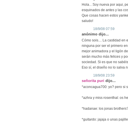
Hola... Soy nueva por aqui, p
esquinados de antes y las cos
Que cosas hacen estos yankees.
saludo!
18/9/08 07:59
anónimo dijo...
Cómo sois.... La castidad en 
ninguna por ser el primero en 
mejor animadora y el ligón de 
serán mucho más felices y po
sociedad. Si es que no sabéis
Eso sí, el diseño no lo salva 
18/9/08 23:59
señorita puri
dijo...
*aconcagua700: yo? pero si s
*azhra y miss rosenthal: os he
*hadanae: los jonas brothers? 
*guitardo: jajaja o unas pajille