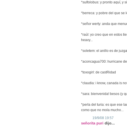
*sulfolobus: y pronto aquí, y si
*berreca: y pobre del que se 
*señor werty: anda que menu
*raúl: yo creo que en estos t
heavy...
*soletem: el anillo es de juz
*aconcagua700: hurricane de 
*toxogirl: de castRidad
*claudia: i know, canada is not
*sara: bienvenida! besos (y que
*perla del turia: es que ese la
como que no mola mucho...
19/9/08 19:57
señorita puri
dijo...