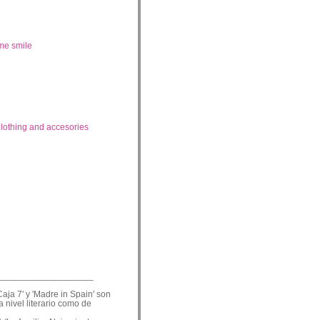
me smile
lothing and accesories
___________________
Caja 7' y 'Madre in Spain' son
a nivel literario como de