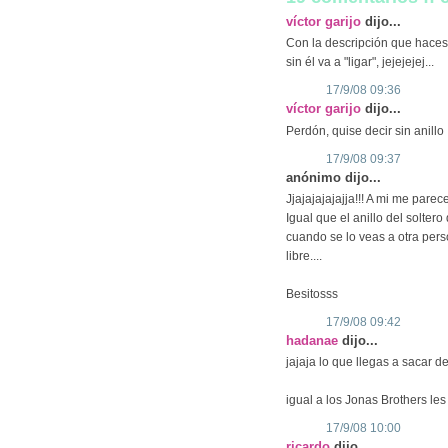
víctor garijo
dijo...
Con la descripción que haces d
sin él va a "ligar", jejejejej...
17/9/08 09:36
víctor garijo
dijo...
Perdón, quise decir sin anillo
17/9/08 09:37
anónimo dijo...
Jjajajajajajja!!! A mi me pare
Igual que el anillo del solte
cuando se lo veas a otra per
libre....
Besitosss
17/9/08 09:42
hadanae
dijo...
jajaja lo que llegas a sacar de
igual a los Jonas Brothers les 
17/9/08 10:00
ricardo
dijo...