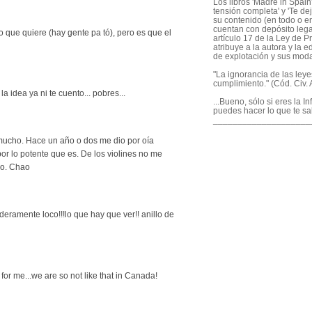
Los libros 'Madre in Spain'
tensión completa' y 'Te dej
su contenido (en todo o en
cuentan con depósito legal
o que quiere (hay gente pa tó), pero es que el
artículo 17 de la Ley de P
atribuye a la autora y la e
de explotación y sus mod
"La ignorancia de las ley
cumplimiento." (Cód. Civ. A
 la idea ya ni te cuento... pobres...
...Bueno, sólo si eres la I
puedes hacer lo que te sa
____________________
mucho. Hace un año o dos me dio por oía
r lo potente que es. De los violines no me
ho. Chao
deramente loco!!!lo que hay que ver!! anillo de
ge for me...we are so not like that in Canada!