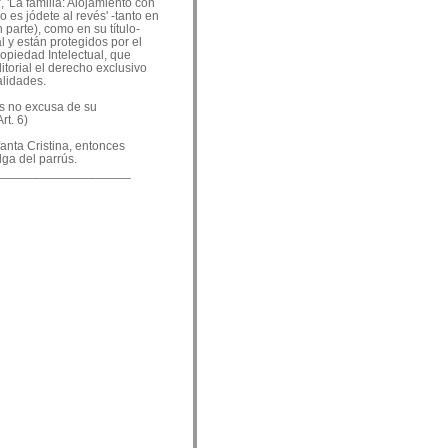
, 'La familia: Alojamiento con
o es jódete al revés' -tanto en
 parte), como en su título-
 y están protegidos por el
ropiedad Intelectual, que
ditorial el derecho exclusivo
alidades.
es no excusa de su
rt. 6)
nfanta Cristina, entonces
lga del parrús.
___________________