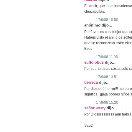
Es decir, que las minesotense
chupapollas.
17/9/08 10:50
anónimo dijo...
Por favor, es casi mejor que s
Habéis visto el anillo de so
que se reconozcan entre ellos
Bsos
17/9/08 11:06
sulfolobus
dijo...
Por suerte estas cosas solo cu
17/9/08 13:51
berreca
dijo...
Por dios qué horror!!! me parec
significa...jjjaja pobres niños
17/9/08 15:20
señor werty
dijo...
Por Diossssssssss aun habrá
Sau2