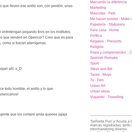
Marcando la diferencia
s que lleven ese anillo son, con perdón, unas
Marketing
Mascotas · Pets
Me hacen sonreir · Make 
Papelería · Stationery
Para casa · Home
e entretengan pegando tiros en los institutos.
Política
ltero que venden en Opencor? Creo que es para
Regalos :: Presents
, como si fueran alienígenas.
Religión
Ropa y complementos :: C
Spanish Remake
Sport
ajan allí. x_D
Steve and Bill
Tazas · Mugs
Tv · Film
Urban Art
e todo horrible, el anillo y lo que
Urban ideas
 americanos!
Viajando · Travelling
____________________
 gente que los compre anda queeee jajaja
'Señorita Puri' y 'Acuda a 
marcas registradas, tanto 
merchandising diverso.