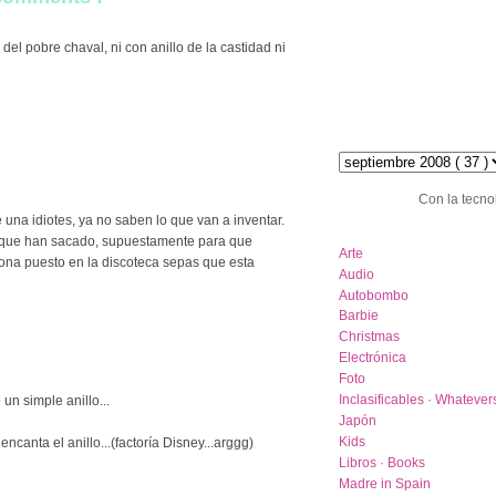
el pobre chaval, ni con anillo de la castidad ni
hemeroteca :: archive
Con la tecno
ce una idiotes, ya no saben lo que van a inventar.
category list
ro que han sacado, supuestamente para que
Arte
sona puesto en la discoteca sepas que esta
Audio
Autobombo
Barbie
Christmas
Electrónica
Foto
Inclasificables · Whatever
 un simple anillo...
Japón
Kids
encanta el anillo...(factoría Disney...arggg)
Libros · Books
Madre in Spain