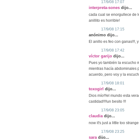
17/9/08 17:07
interpreta-sones
dijo...
cada cual se enorgullece de l
anillito es horrible!
17/9/08 17:15
anónimo dijo...
El anillo es feo con ganas!!!, y
17/9/08 17:42
víctor garijo
dijo...
Pues yo también la escucho 
mientras hacía abdominales po
acuerdo, pero voy y la escuc
17/9/08 18:01
toxogirl
dijo...
Dios mío!!!el mundo esta vera
castidad!!!!un besito !!!
17/9/08 23:05
claudia
dijo...
now it's just a little too stran
17/9/08 23:25
sara
dijo...