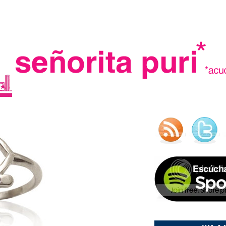
.
madre in spain