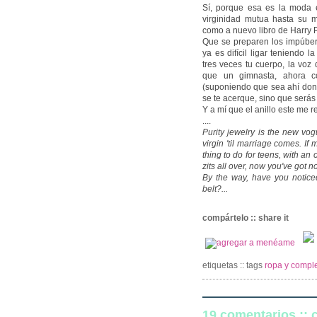
Sí, porque esa es la moda
virginidad mutua hasta su 
como a nuevo libro de Harry P
Que se preparen los impúber
ya es difícil ligar teniendo 
tres veces tu cuerpo, la voz
que un gimnasta, ahora c
(suponiendo que sea ahí dond
se te acerque, sino que serás 
Y a mí que el anillo este me r
....
Purity jewelry is the new vog
virgin 'til marriage comes. I
thing to do for teens, with an
zits all over, now you've got n
By the way, have you noticed
belt?...
compártelo :: share it
etiquetas :: tags
ropa y comple
19 comentarios ::