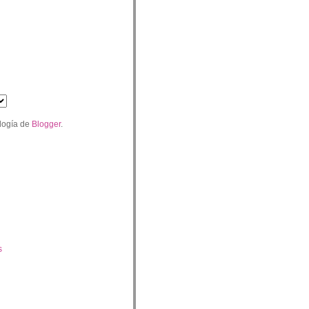
logía de
Blogger
.
s