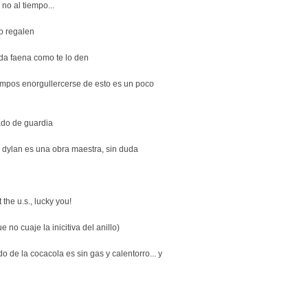
 no al tiempo...
lo regalen
da faena como te lo den
iempos enorgullercerse de esto es un poco
gado de guardia
dylan es una obra maestra, sin duda
 the u.s., lucky you!
 no cuaje la inicitiva del anillo)
do de la cocacola es sin gas y calentorro... y