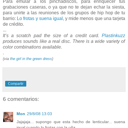
Para emular a los pinchadiscos, para enriquecer tus
grabaciones caseras, o ya que no te dejan echar la siesta,
para unirte a las reuniones de los grupos de hip hop de tu
barrio:
Lo frotas y suena igual
, y mide menos que una tarjeta
de crédito.
...
It’s a scratch pad the size of a credit card.
Plastinkuzz
produces sounds like a real disc. There is a wide variety of
color combinations available.
.
(via
the girl in the green dress
)
Compartir
6 comentarios:
Mon
29/8/08 13:03
Jajajaja... supongo que esta hecho de lenticular... suena
igual cuando lo frotas con la uña...