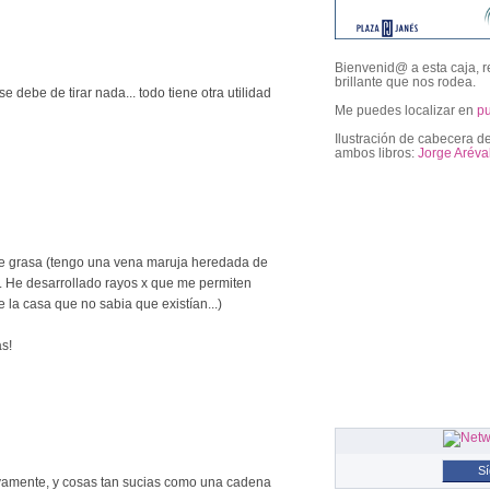
Bienvenid@ a esta caja, r
brillante que nos rodea.
se debe de tirar nada... todo tiene otra utilidad
Me puedes localizar en
p
Ilustración de cabecera de
ambos libros:
Jorge Aréva
followers
de grasa (tengo una vena maruja heredada de
n. He desarrollado rayos x que me permiten
 la casa que no sabia que existían...)
s!
S
vamente, y cosas tan sucias como una cadena