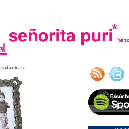
.
cle chain frame
madre in spain