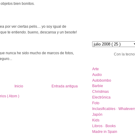
 objetos bien bonitos.
por ver ciertas pelis.... yo soy igual de
í que te entiendo. bueno, descansa y un besote!
hemeroteca :: archive
 que nunca he sido mucho de marcos de fotos,
Con la tecno
eguro...
category list
Arte
Audio
Autobombo
Barbie
Inicio
Entrada antigua
Christmas
ios ( Atom )
Electrónica
Foto
Inclasificables · Whatever
Japón
Kids
Libros · Books
Madre in Spain