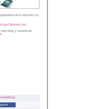
egistradora de lo absurdo y lo
uricaja7@gmail.com
 este blog, y cubierta de
lo
ígueme