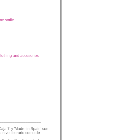
me smile
lothing and accesories
___________________
Caja 7' y 'Madre in Spain' son
a nivel literario como de