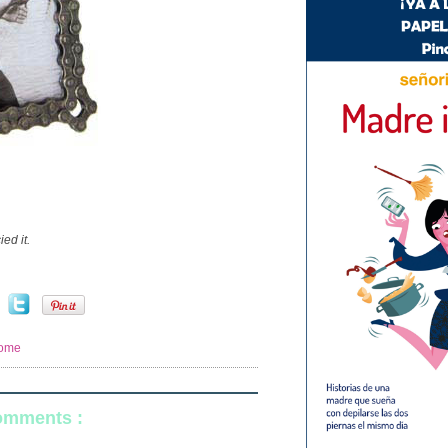
ed it.
home
comments :