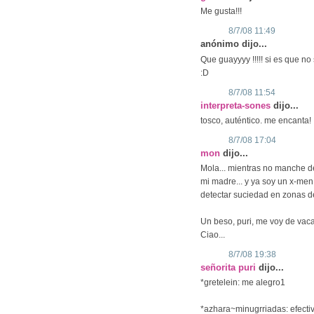
Me gusta!!!
8/7/08 11:49
anónimo dijo...
Que guayyyy !!!!! si es que no 
:D
8/7/08 11:54
interpreta-sones
dijo...
tosco, auténtico. me encanta!
8/7/08 17:04
mon
dijo...
Mola... mientras no manche 
mi madre... y ya soy un x-me
detectar suciedad en zonas de
Un beso, puri, me voy de vaca
Ciao...
8/7/08 19:38
señorita puri
dijo...
*gretelein: me alegro1
*azhara~minugrriadas: efecti