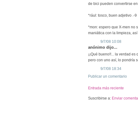
de bici pueden convertirse en
*rául: tosco, buen adjetivo .-9
*mon: espero que X-men no sea 
maniática con la limpieza, as
9/7/08 10:08
anónimo dijo...
¡¡Qué bueno!!... la verdad es
pero con uno así, lo pondría s
9/7/08 18:34
Publicar un comentario
Entrada más reciente
Suscribirse a:
Enviar comentar