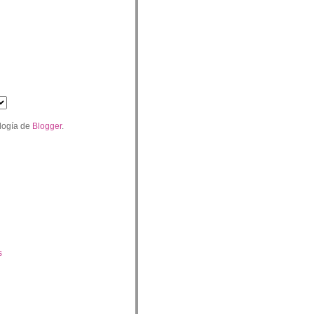
logía de
Blogger
.
s