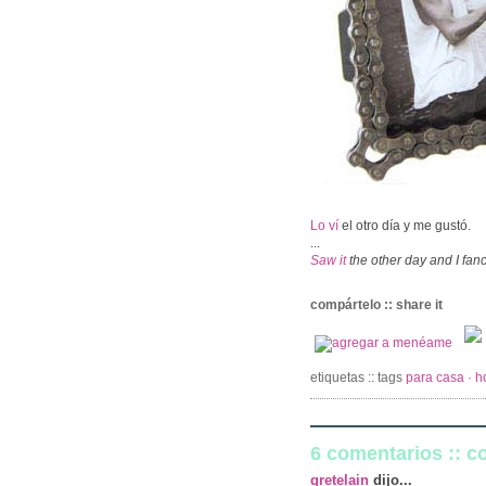
Lo ví
el otro día y me gustó.
...
Saw it
the other day and I fanci
compártelo :: share it
etiquetas :: tags
para casa · 
6 comentarios :: 
gretelain
dijo...