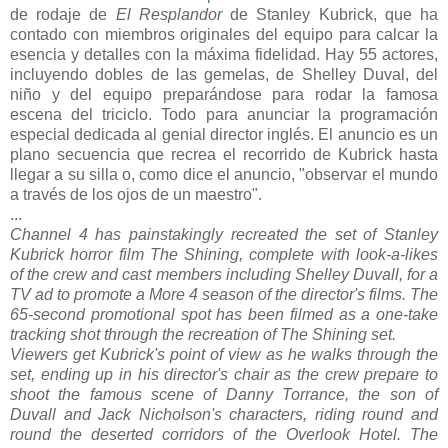
de rodaje de
El Resplandor
de Stanley Kubrick, que ha
contado con miembros originales del equipo para calcar la
esencia y detalles con la máxima fidelidad. Hay 55 actores,
incluyendo dobles de las gemelas, de Shelley Duval, del
niño y del equipo preparándose para rodar la famosa
escena del triciclo. Todo para anunciar la programación
especial dedicada al genial director inglés. El anuncio es un
plano secuencia que recrea el recorrido de Kubrick hasta
llegar a su silla o, como dice el anuncio, "observar el mundo
a través de los ojos de un maestro".
...
Channel 4 has painstakingly recreated the set of Stanley
Kubrick horror film The Shining, complete with look-a-likes
of the crew and cast members including Shelley Duvall, for a
TV ad to promote a More 4 season of the director's films. The
65-second promotional spot has been filmed as a one-take
tracking shot through the recreation of The Shining set.
Viewers get Kubrick's point of view as he walks through the
set, ending up in his director's chair as the crew prepare to
shoot the famous scene of Danny Torrance, the son of
Duvall and Jack Nicholson's characters, riding round and
round the deserted corridors of the Overlook Hotel. The