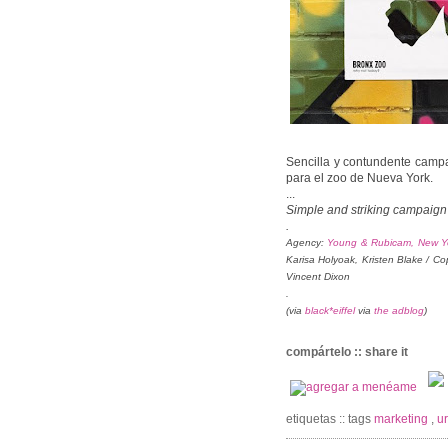
Sencilla y contundente camp
para el zoo de Nueva York.
...
Simple and striking campaign
.
Agency:
Young & Rubicam, New Y
Karisa Holyoak, Kristen Blake / Co
Vincent Dixon
.
(via
black*eiffel
via
the adblog
)
compártelo :: share it
etiquetas :: tags
marketing
,
ur