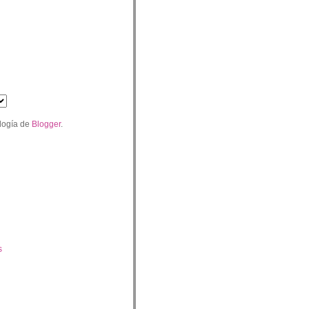
logía de
Blogger
.
s