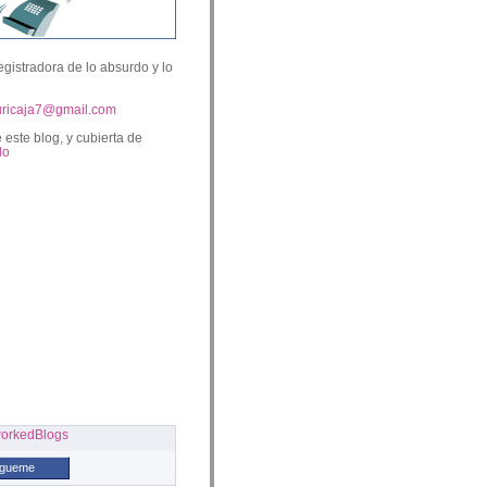
egistradora de lo absurdo y lo
uricaja7@gmail.com
 este blog, y cubierta de
lo
ígueme