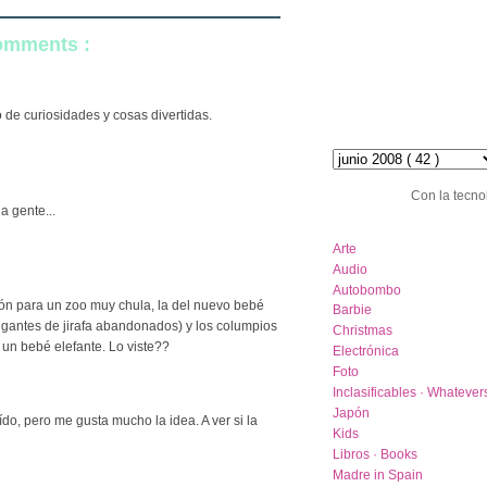
comments :
o de curiosidades y cosas divertidas.
hemeroteca :: archive
Con la tecno
la gente...
category list
Arte
Audio
Autobombo
ión para un zoo muy chula, la del nuevo bebé
Barbie
igantes de jirafa abandonados) y los columpios
Christmas
un bebé elefante. Lo viste??
Electrónica
Foto
Inclasificables · Whatever
Japón
ído, pero me gusta mucho la idea. A ver si la
Kids
Libros · Books
Madre in Spain