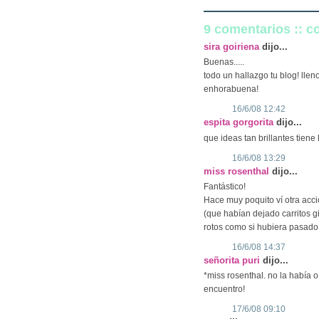
9 comentarios :: 
sira goiriena
dijo...
Buenas.....
todo un hallazgo tu blog! llen
enhorabuena!
16/6/08 12:42
espita gorgorita
dijo...
que ideas tan brillantes tiene 
16/6/08 13:29
miss rosenthal
dijo...
Fantástico!
Hace muy poquito ví otra acc
(que habían dejado carritos g
rotos como si hubiera pasado 
16/6/08 14:37
señorita puri
dijo...
*miss rosenthal. no la había o
encuentro!
17/6/08 09:10