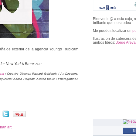
Bienvenid@ a esta caja, r
brillante que nos rodea.
Me puedes localizar en
p
Ilustración de cabecera de
ambos libros:
Jorge Aréva
aña de exterior de la agencia Young& Rubicam
followers
 for New York's Bronx zoo.
ork
/ Creative Director: Richard Goldstein / Art Directors:
pywriters: Karisa Holyoak, Kristen Blake / Photographer:
ban art
S