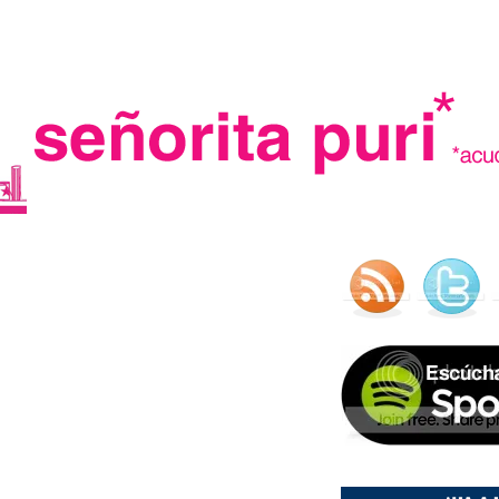
.
madre in spain