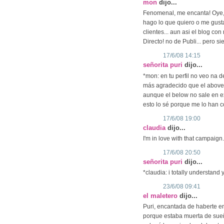
mon
dijo...
Fenomenal, me encanta! Oye, 
hago lo que quiero o me gusta
clientes... aun asi el blog con
Directo! no de Publi... pero 
17/6/08 14:15
señorita puri
dijo...
*mon: en tu perfil no veo na de
más agradecido que el above 
aunque el below no sale en ext
esto lo sé porque me lo han c
17/6/08 19:00
claudia
dijo...
I'm in love with that campaign.
17/6/08 20:50
señorita puri
dijo...
*claudia: i totally understand 
23/6/08 09:41
el maletero
dijo...
Puri, encantada de haberte en
porque estaba muerta de sue