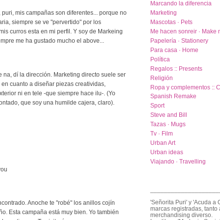
Marcando la diferencia
puri, mis campañas son diferentes... porque no
Marketing
Mascotas · Pets
ria, siempre se ve "pervertido" por los
Me hacen sonreir · Make 
 mis curros esta en mi perfil. Y soy de Markeing
Papelería · Stationery
siempre me ha gustado mucho el above...
Para casa · Home
Política
Regalos :: Presents
 na, dí la dirección. Marketing directo suele ser
Religión
en cuanto a diseñar piezas creatividas,
Ropa y complementos :: C
erior ni en tele -que siempre hace ilu-. (Yo
Spanish Remake
ontado, que soy una humilde cajera, claro).
Sport
Steve and Bill
Tazas · Mugs
Tv · Film
Urban Art
Urban ideas
Viajando · Travelling
you
____________________
'Señorita Puri' y 'Acuda a 
contrado. Anoche te "robé" los anillos cojín
marcas registradas, tanto 
ño. Esta campaña está muy bien. Yo también
merchandising diverso.