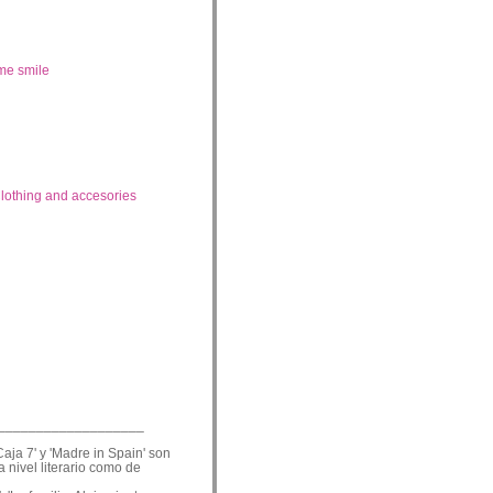
me smile
lothing and accesories
___________________
Caja 7' y 'Madre in Spain' son
a nivel literario como de