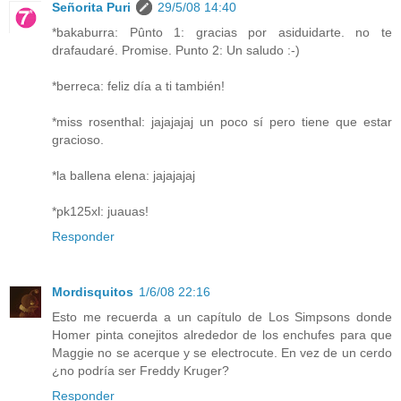
Señorita Puri
29/5/08 14:40
*bakaburra: Pûnto 1: gracias por asiduidarte. no te
drafaudaré. Promise. Punto 2: Un saludo :-)
*berreca: feliz día a ti también!
*miss rosenthal: jajajajaj un poco sí pero tiene que estar
gracioso.
*la ballena elena: jajajajaj
*pk125xl: juauas!
Responder
Mordisquitos
1/6/08 22:16
Esto me recuerda a un capítulo de Los Simpsons donde
Homer pinta conejitos alrededor de los enchufes para que
Maggie no se acerque y se electrocute. En vez de un cerdo
¿no podría ser Freddy Kruger?
Responder