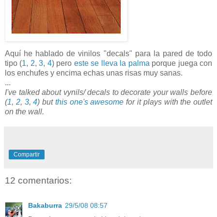
Aquí he hablado de vinilos "decals" para la pared de todo
tipo (
1
,
2
,
3
,
4
) pero
este se lleva la palma
porque juega con
los enchufes y encima echas unas risas muy sanas.
...
I've talked about vynils/ decals to decorate your walls before
(
1
,
2
,
3
,
4
) but
this one's awesome
for it plays with the outlet
on the wall.
Compartir
12 comentarios:
Bakaburra
29/5/08 08:57