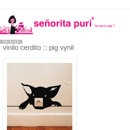
29.5.08
vinilo cerdito :: pig vynil