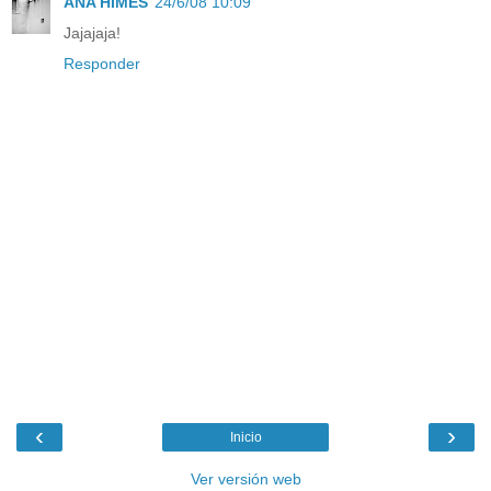
ANA HIMES
24/6/08 10:09
Jajajaja!
Responder
‹
›
Inicio
Ver versión web