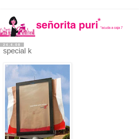
24.4.08
special k