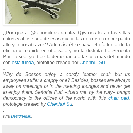
¿Por qué a l@s humildes emplead@s nos tocan las sillas
cutres y al jefe una de esas mulliditas de cuero con respaldo
alto y reposabrazos? Además, él se pasa el día fuera de la
oficina o reunido en otra sala y no la disfruta. La Señorita
Puri -o sea, yo- trae la democracia a las oficinas del mundo
con
esta funda
, prototipo creado por
Chenhui Su
.
...
Why do Bosses enjoy a comfy leather chair but us
employees suffer a crappy one? Besides, bosses are always
away on meetings or in the meeting lounges and never get
to enjoy them. Señorita Puri --that's me, by the way-- brings
democracy to the offices of the world with this
chair pad
,
prototype created by
Chenhui Su
.
.
(Via
Design-Milk
)