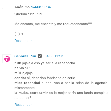
Anónimo
9/4/08 11:34
Querida Srta Puri:
Me encanta, me encanta y me requeteencanta!!!!
:) :) :)
Responder
Señorita Puri
9/4/08 11:53
ruth
jajajaja eso ya sería la repanocha.
pablo
:-P
raúl
jajajaja
eendar
sí, deberían fabricarlo en serie.
miss rosenthal
bueno, vas a ser la reina de la agencia,
mismamente.
la muka, correcaminos
lo mejor sería una funda completa
¿a que sí?
Responder