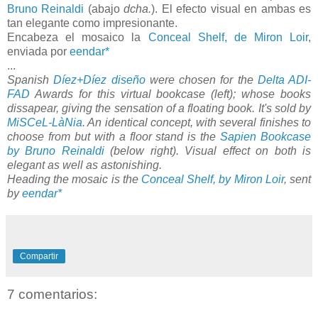
Bruno Reinaldi
(abajo
dcha.
). El efecto visual en ambas es
tan elegante como impresionante.
Encabeza el mosaico la
Conceal Shelf, de Miron Loir
,
enviada por
eendar*
...
Spanish
Díez+Díez diseño
were chosen for the
Delta ADI-
FAD
Awards for this virtual bookcase (left); whose books
dissapear, giving the sensation of a floating book. It's sold by
MiSCeL-LàNia
. An identical concept, with several finishes to
choose from but with a floor stand is the
Sapien Bookcase
by Bruno Reinaldi
(below right). Visual effect on both is
elegant as well as astonishing.
Heading the mosaic is the
Conceal Shelf, by Miron Loir
, sent
by
eendar*
Compartir
7 comentarios: