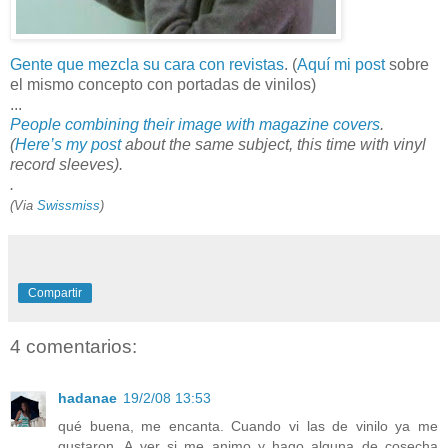
Gente que mezcla su cara con revistas
. (
Aquí mi post
sobre
el mismo concepto con portadas de vinilos)
...
People combining their image with magazine covers
.
(
Here’s my post
about the same subject, this time with vinyl
record sleeves).
.
(Via
Swissmiss
)
Compartir
4 comentarios:
hadanae
19/2/08 13:53
qué buena, me encanta. Cuando vi las de vinilo ya me
gustaron. A ver si me animo y hago alguna de cosecha