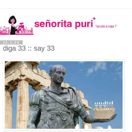
26.2.08
diga 33 :: say 33