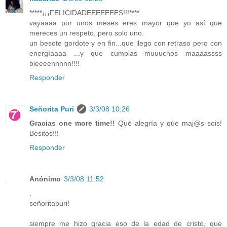
*****¡¡¡FELICIDADEEEEEEES!!!****
vayaaaa por unos meses eres mayor que yo así que
mereces un respeto, pero solo uno.
un besote gordote y en fin...que llego con retraso pero con
energíaaaa ...y que cumplas muuuchos maaaassss
bieeeennnnn!!!!
Responder
Señorita Puri
3/3/08 10:26
Gracias one more time!!
Qué alegría y qúe maj@s sois!
Besitos!!!
Responder
Anónimo
3/3/08 11:52
.
señoritapuri!
siempre me hizo gracia eso de la edad de cristo, que