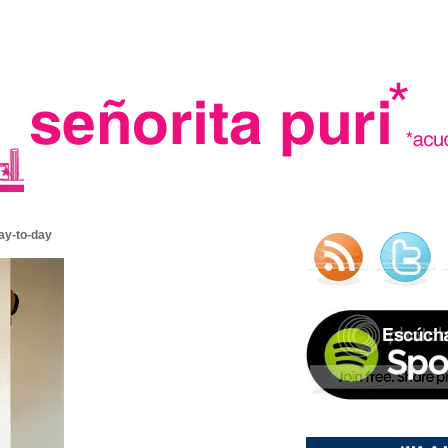
.
day-to-day
madre in spain