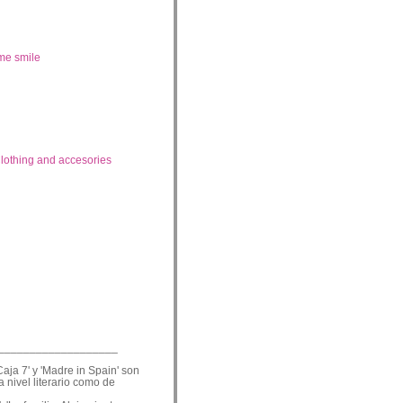
me smile
lothing and accesories
___________________
Caja 7' y 'Madre in Spain' son
a nivel literario como de