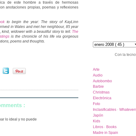
nica de este hombre a través de hermosas
con anotaciones propias, poemas y reflexiones
ook
to begin the year: The story of KayLinn
rrived in Wales and met her neighbour, 85 year
 kind, widower with a beautiful story to tell.
The
astings
is the chronicle of his life via gorgeous
hemeroteca :: archive
ations, poems and thoughts.
Con la tecno
category list
Arte
Audio
Autobombo
Barbie
Christmas
Electrónica
Foto
comments :
Inclasificables · Whatever
Japón
onar lo ideal y no puede
Kids
Libros · Books
Madre in Spain