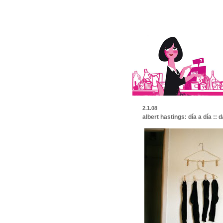
2.1.08
albert hastings: día a día :: 