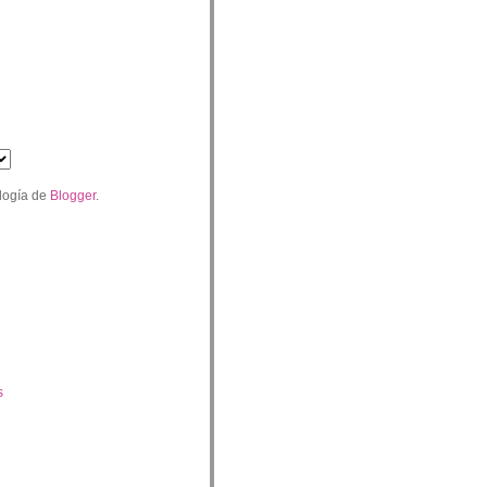
logía de
Blogger
.
s