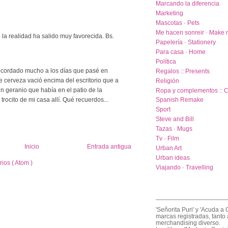
Marcando la diferencia
Marketing
Mascotas · Pets
Me hacen sonreir · Make 
 la realidad ha salido muy favorecida. Bs.
Papelería · Stationery
Para casa · Home
Política
recordado mucho a los días que pasé en
Regalos :: Presents
de cerveza vació encima del escritorio que a
Religión
un geranio que había en el patio de la
Ropa y complementos :: C
trocito de mi casa allí. Qué recuerdos...
Spanish Remake
Sport
Steve and Bill
Tazas · Mugs
Tv · Film
Inicio
Entrada antigua
Urban Art
Urban ideas
ios ( Atom )
Viajando · Travelling
____________________
'Señorita Puri' y 'Acuda a 
marcas registradas, tanto 
merchandising diverso.