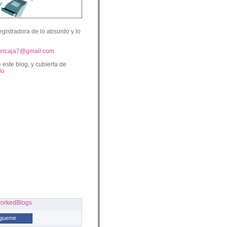
egistradora de lo absurdo y lo
uricaja7@gmail.com
 este blog, y cubierta de
lo
ígueme