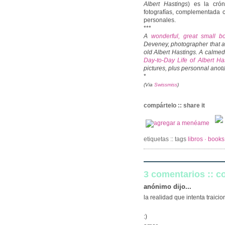
Albert Hastings
) es la cró
fotografías, complementada 
personales.
***
A
wonderful, great small b
Deveney, photographer that a
old Albert Hastings. A calmed,
Day-to-Day Life of Albert H
pictures, plus personnal anot
*
(Via
Swissmiss
)
compártelo :: share it
etiquetas :: tags
libros · books
3 comentarios :: 
anónimo dijo...
la realidad que intenta traici
:)