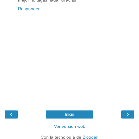
mejor no digas nada. Gracias
Responder
‹
›
Inicio
Ver versión web
Con la tecnología de
Blogger
.