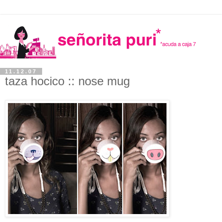
11.12.07
taza hocico :: nose mug