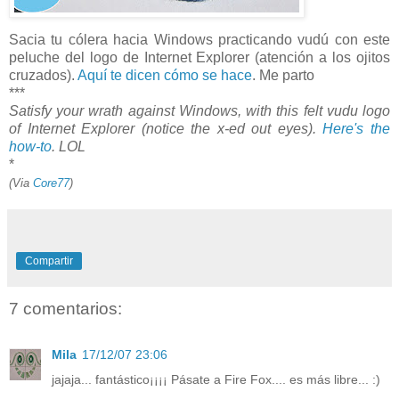
Sacia tu cólera hacia Windows practicando vudú con este
peluche del logo de Internet Explorer (atención a los ojitos
cruzados).
Aquí te dicen cómo se hace
. Me parto
***
Satisfy your wrath against Windows, with this felt vudu logo
of Internet Explorer (notice the x-ed out eyes).
Here's the
how-to
. LOL
*
(Via
Core77
)
Compartir
7 comentarios:
Mila
17/12/07 23:06
jajaja... fantástico¡¡¡¡ Pásate a Fire Fox.... es más libre... :)